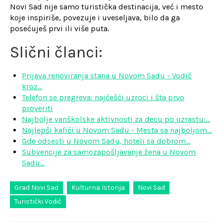
Novi Sad nije samo turistička destinacija, već i mesto
koje inspiriše, povezuje i uveseljava, bilo da ga
posećuješ prvi ili više puta.
Slični članci:
Prijava renoviranja stana u Novom Sadu - Vodič
kroz…
Telefon se pregreva: najčešći uzroci i šta prvo
proveriti
Najbolje vanškolske aktivnosti za decu po uzrastu:…
Najlepši kafići u Novom Sadu - Mesta sa najboljom…
Gde odsesti u Novom Sadu, hoteli sa dobrom…
Subvencije za samozapošljavanje žena u Novom
Sadu…
Grad Novi Sad
Kulturna Istorija
Novi Sad
Turistički Vodič