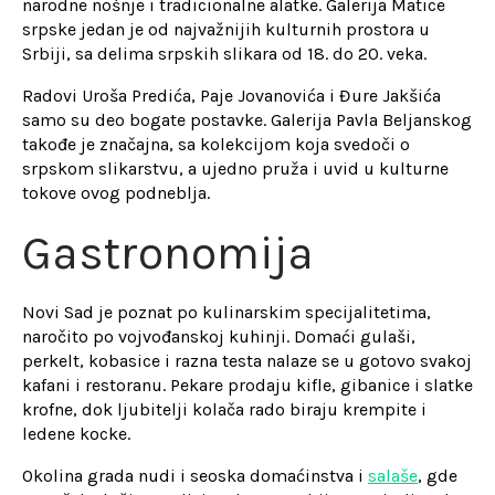
narodne nošnje i tradicionalne alatke. Galerija Matice
srpske jedan je od najvažnijih kulturnih prostora u
Srbiji, sa delima srpskih slikara od 18. do 20. veka.
Radovi Uroša Predića, Paje Jovanovića i Đure Jakšića
samo su deo bogate postavke. Galerija Pavla Beljanskog
takođe je značajna, sa kolekcijom koja svedoči o
srpskom slikarstvu, a ujedno pruža i uvid u kulturne
tokove ovog podneblja.
Gastronomija
Novi Sad je poznat po kulinarskim specijalitetima,
naročito po vojvođanskoj kuhinji. Domaći gulaši,
perkelt, kobasice i razna testa nalaze se u gotovo svakoj
kafani i restoranu. Pekare prodaju kifle, gibanice i slatke
krofne, dok ljubitelji kolača rado biraju krempite i
ledene kocke.
Okolina grada nudi i seoska domaćinstva i
salaše
, gde