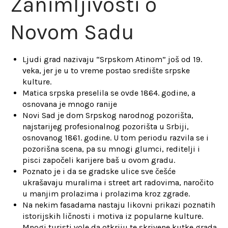
Zanimljivosti o
Novom Sadu
Ljudi grad nazivaju “Srpskom Atinom” još od 19.
veka, jer je u to vreme postao središte srpske
kulture.
Matica srpska preselila se ovde 1864. godine, a
osnovana je mnogo ranije
Novi Sad je dom Srpskog narodnog pozorišta,
najstarijeg profesionalnog pozorišta u Srbiji,
osnovanog 1861. godine. U tom periodu razvila se i
pozorišna scena, pa su mnogi glumci, reditelji i
pisci započeli karijere baš u ovom gradu.
Poznato je i da se gradske ulice sve češće
ukrašavaju muralima i street art radovima, naročito
u manjim prolazima i prolazima kroz zgrade.
Na nekim fasadama nastaju likovni prikazi poznatih
istorijskih ličnosti i motiva iz popularne kulture.
Mnogi turisti vole da otkriju te skrivene kutke grada