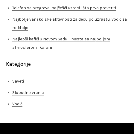
Telefon se pregreva: najčešći uzroci i šta prvo proveriti
Najbolje vanškolske aktivnosti za decu po uzrastu: vodič za
roditelje
Najlepši kafići u Novom Sadu – Mesta sa najboljom
atmosferom i kafom
Kategorije
Saveti
Slobodno vreme
Vodič