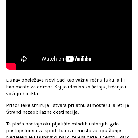
Dunav obeležava Novi Sad kao važnu rečnu luku, ali i
kao mesto za odmor. Kej je idealan za šetnju, trčanje i
vožnju bicikla.
Prizor reke smiruje i stvara prijatnu atmosferu, a leti je
Štrand nezaobilazna destinacija.
Ta plaža postaje okupljalište mladih i starijih, gde
postoje tereni za sport, barovi i mesta za opuštanje.
Nedaleko je i Dunavski park, zelena oaza u centru. Park