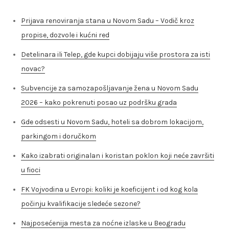
Prijava renoviranja stana u Novom Sadu – Vodič kroz
propise, dozvole i kućni red
Detelinara ili Telep, gde kupci dobijaju više prostora za isti
novac?
Subvencije za samozapošljavanje žena u Novom Sadu
2026 – kako pokrenuti posao uz podršku grada
Gde odsesti u Novom Sadu, hoteli sa dobrom lokacijom,
parkingom i doručkom
Kako izabrati originalan i koristan poklon koji neće završiti
u fioci
FK Vojvodina u Evropi: koliki je koeficijent i od kog kola
počinju kvalifikacije sledeće sezone?
Najposećenija mesta za noćne izlaske u Beogradu