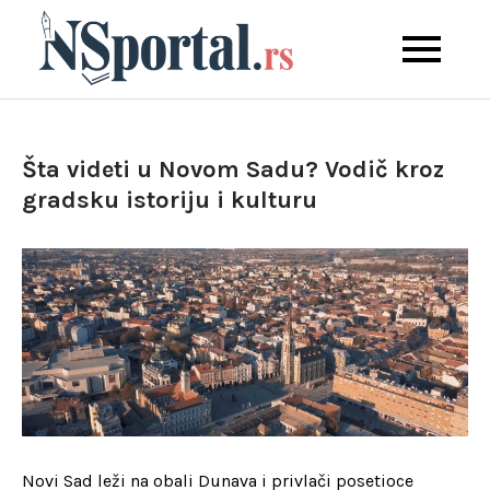
Skip
to
Srpska Atina kroz
NS Portal
content
priče, ljude i
neotkrivene kutke
Šta videti u Novom Sadu? Vodič kroz
gradsku istoriju i kulturu
Novi Sad leži na obali Dunava i privlači posetioce