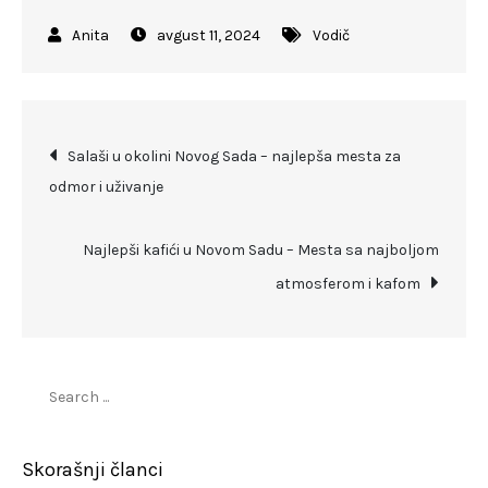
avgust 11, 2024
Vodič
Kretanje
Salaši u okolini Novog Sada – najlepša mesta za
odmor i uživanje
članka
Najlepši kafići u Novom Sadu – Mesta sa najboljom
atmosferom i kafom
Search
for:
Skorašnji članci